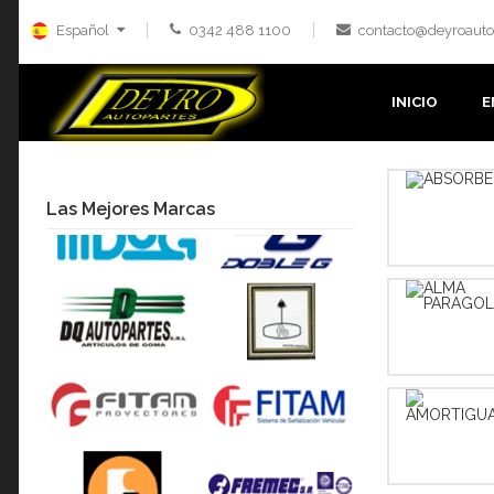
Español
0342 488 1100
contacto@deyroauto
INICIO
E
Las Mejores Marcas