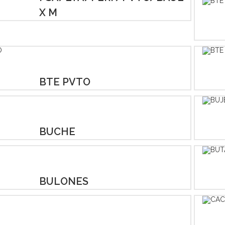
X M
BTE PVTO
BUCHE
BULONES