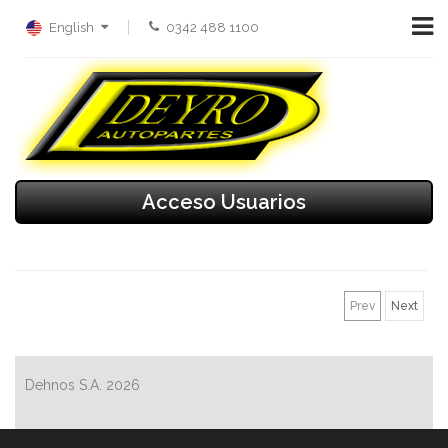
English
0342 488 1100
Acceso Usuarios
Prev
Next
Dehnos S.A.
2026